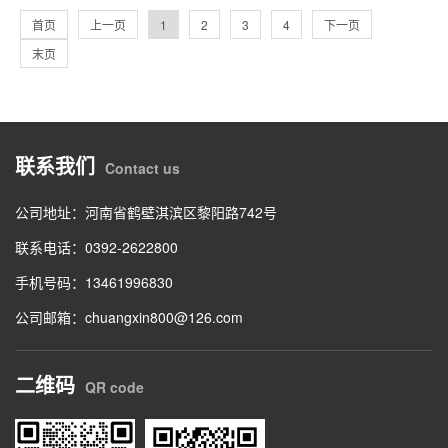
首页
上一页
1
2
3
4
下一页
末页
联系我们
Contact us
公司地址：河南省鹤壁淇滨区黎阳路742号
联系电话：0392-2622800
手机号码：13461996830
公司邮箱：chuangxin800@126.com
二维码
QR code