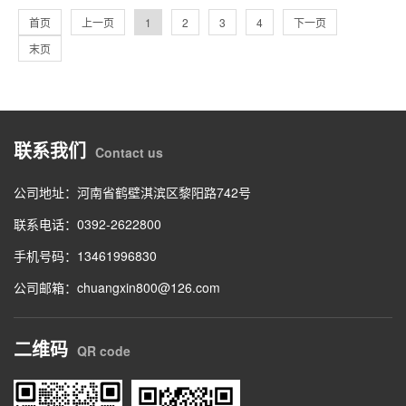
首页
上一页
1
2
3
4
下一页
末页
联系我们
Contact us
公司地址：河南省鹤壁淇滨区黎阳路742号
联系电话：0392-2622800
手机号码：13461996830
公司邮箱：chuangxin800@126.com
二维码
QR code