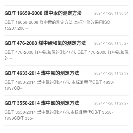
GB/T 16659-2008 煤中汞的测定方法
2024-11-26 11:38:34
GB/T 16659-2008 煤中汞的测定方法 本标准修改采用ISO
15237:200···
GB/T 476-2008 煤中碳和氢的测定方法
2024-11-26 11:35:27
GB/T 476-2008 煤中碳和氢的测定方法 GB/T 476-2008 煤中碳和氢
的···
GB/T 4633-2014 煤中氟的测定方法
2024-11-26 11:32:39
GB/T 4633-2014 煤中氟的测定方法 本标准替代GB/T 4633-
1997GB···
GB/T 3558-2014 煤中氯的测定方法
2024-11-26 11:29:27
GB/T 3558-2014 煤中氯的测定方法本标准替代GB/T 3558-
1996GB/T 355···