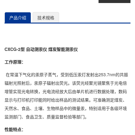
产品介绍
技术规格
CXCG-2型 自动测汞仪 煤炭智能测汞仪
工作原理：
在常温下气化的汞原子蒸气，受到低压汞灯发射出253.7nm的共振
辐射光照射后，汞原子辐射出荧光。该荧光经聚光镜聚焦于光电倍
增管实现光电转换，光电流经放大后由单片机进行数据处理，数码
显示与打印机打印能同时给出样品的测试结果。可准确测定煤炭、
天然水、食品、土壤、生物样品中的微量汞，特别适用于各级环境
监测部门、食品卫生、质量监督检验等部门。
性能特点：