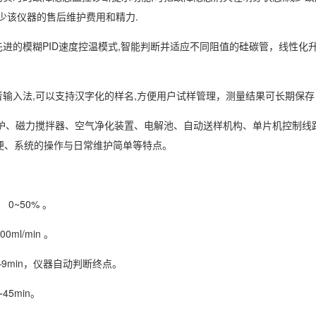
少该仪器的售后维护费用和精力.
先进的模糊PID速度控温模式,智能判断并适应不同阻值的硅碳管，线性
。
拼音输入法,可以支持汉字化的样名,方便用户试样管理，测量结果可长期保
高温炉、磁力搅拌器、空气净化装置、电解池、自动送样机构、单片机控制
便、系统的操作与日常维护简单等特点。
 0~50% 。
0ml/min 。
—9min，仪器自动判断终点。
45min。