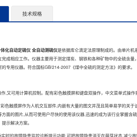
技术规格
新一体化自动定硫仪 全自动测硫仪
是依据库仑滴定法原理制成的。由单片机
立完成相应工作。仪器主要用于测定煤炭、钢铁和各种矿物中的全硫含量
的专用仪器。符合国标GB/214-2007《煤中全硫的测定方法》的要求。
接操作,又可用计算机控制。配有彩色触摸屏和键盘双操作，中文菜单式操
7寸彩色触摸屏作为人机交互部件,内嵌有大量的图文并茂且简单易学的关于
等方面的图片,从而可使用户尽快的使用该仪器,迅速的成为该行业掌握含
，提示解决方案。
现场实时的故障隐患监控诊断提示功能,可把故障隐患消灭在萌芽状态,减少