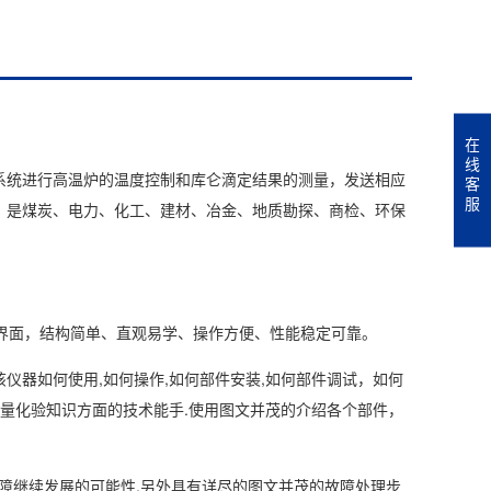
在
线
系统进行高温炉的温度控制和库仑滴定结果的测量，发送相应
1. 硫的测
客
服
，是煤炭、电力、化工、建材、冶金、地质勘探、商检、环保
2. 载气流量
3. 测硫
4. 升温速
作界面，结构简单、直观易学、操作方便、性能稳定可靠。
5. 电源要
该仪器如何使用,如何操作,如何部件安装,如何部件调试，如何
硫量化验知识方面的技术能手.使用图文并茂的介绍各个部件，
6. 准确度
故障继续发展的可能性.另外具有详尽的图文并茂的故障处理步